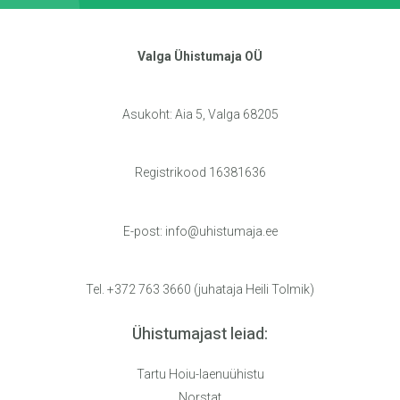
Valga Ühistumaja OÜ
Asukoht: Aia 5, Valga 68205
Registrikood 16381636
E-post:
info@uhistumaja.ee
Tel. +372 763 3660 (juhataja Heili Tolmik)
Ühistumajast leiad:
Tartu Hoiu-laenuühistu
Norstat