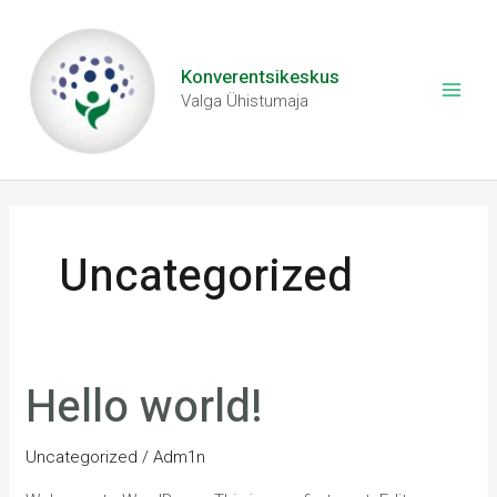
Skip
Main
to
Men
Konverentsikeskus
content
Valga Ühistumaja
Uncategorized
Hello world!
Hello
world!
Uncategorized
/
Adm1n